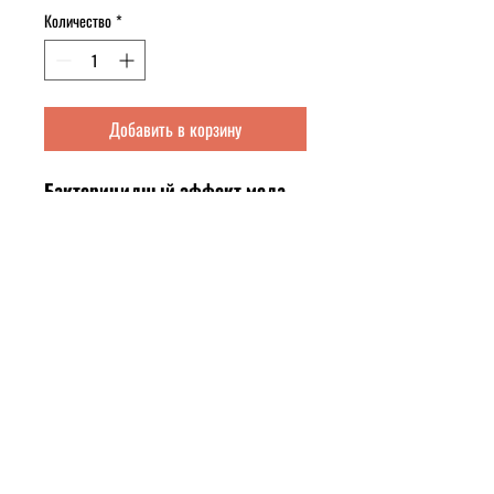
Количество
*
Добавить в корзину
Бактерицидный эффект меда
равен: MGO 550+
Активность - суперактивный
Суперактивность
этого меда
достигается путем его
структуризации в вакууме и
удаления из него всех газов, включая
кислород, который является
продуктом сдерживания активности
метилглиоксаля. Структуризация
(переход из пентогранного состояния