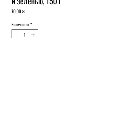
и зеленью, 150 г
Цена
70,00 ₴
Количество
*
Добавить в корзину
Состав
: пророщенные зерна
пшеницы, структурированная вода,
масло ГХИ, хлорофилл, морская
соль, сметана, лук, сухой укроп,
петрушка.
Питательная ценность, 100 г
: белки -
10,9 г; углеводы - 59,8 г; жиры - 4,7
г.