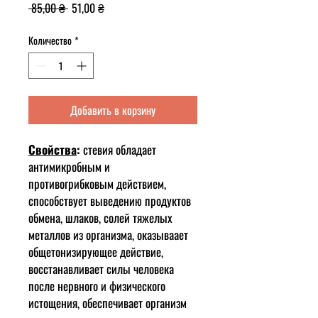
Обычная
Спеццена
 85,00 ₴ 
51,00 ₴
цена
Количество
*
Добавить в корзину
Свойства
:
стевия обладает
антимикробным и
противогрибковым действием,
способствует выведению продуктов
обмена, шлаков, солей тяжелых
металлов из организма, оказываает
общетонизирующее действие,
восстанавливает силы человека
после нервного и физического
истощения, обеспечивает организм