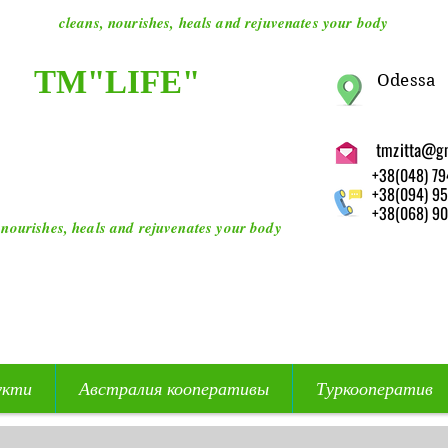
cleans, nourishes, heals and rejuvenates your body
ТМ"LIFE"
O
dessa
tmzitta@g
+38(048) 79
+38(094) 95
+38(068) 90
 nourishes, heals and rejuvenates your body
укти
Австралия кооперативы
Туркооператив