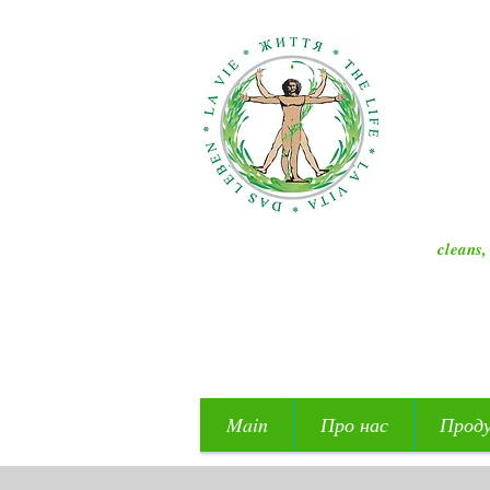
cleans,
Main
Про нас
Прод