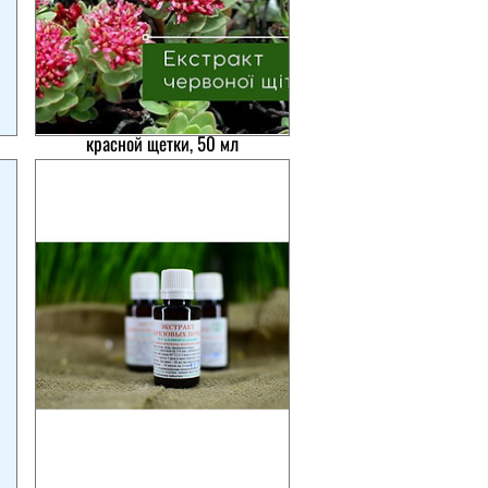
Экстракт-концентрат
красной щетки, 50 мл
Цена
95,00₴
Экстракт березовых почек,